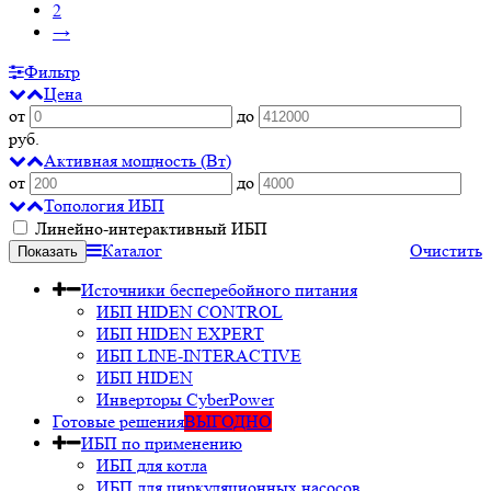
2
→
Фильтр
Цена
от
до
руб.
Активная мощность (Вт)
от
до
Топология ИБП
Линейно-интерактивный ИБП
Каталог
Очистить
Источники бесперебойного питания
ИБП HIDEN CONTROL
ИБП HIDEN EXPERT
ИБП LINE-INTERACTIVE
ИБП HIDEN
Инверторы CyberPower
Готовые решения
ВЫГОДНО
ИБП по применению
ИБП для котла
ИБП для циркуляционных насосов