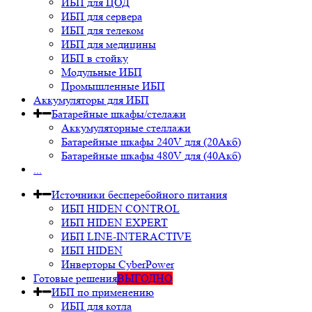
ИБП для ЦОД
ИБП для сервера
ИБП для телеком
ИБП для медицины
ИБП в стойку
Модульные ИБП
Промышленные ИБП
Аккумуляторы для ИБП
Батарейные шкафы/стелажи
Аккумуляторные стеллажи
Батарейные шкафы 240V для (20Акб)
Батарейные шкафы 480V для (40Акб)
...
Источники бесперебойного питания
ИБП HIDEN CONTROL
ИБП HIDEN EXPERT
ИБП LINE-INTERACTIVE
ИБП HIDEN
Инверторы CyberPower
Готовые решения
ВЫГОДНО
ИБП по применению
ИБП для котла