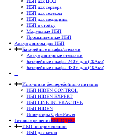
ИБП для ЦОД
ИБП для сервера
ИБП для телеком
ИБП для медицины
ИБП в стойку
Модульные ИБП
Промышленные ИБП
Аккумуляторы для ИБП
Батарейные шкафы/стелажи
Аккумуляторные стеллажи
Батарейные шкафы 240V для (20Акб)
Батарейные шкафы 480V для (40Акб)
...
Источники бесперебойного питания
ИБП HIDEN CONTROL
ИБП HIDEN EXPERT
ИБП LINE-INTERACTIVE
ИБП HIDEN
Инверторы CyberPower
Готовые решения
ВЫГОДНО
ИБП по применению
ИБП для котла