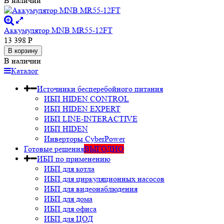
В наличии
Аккумулятор MNB MR55-12FT
13 398
Р
В корзину
В наличии
Каталог
Источники бесперебойного питания
ИБП HIDEN CONTROL
ИБП HIDEN EXPERT
ИБП LINE-INTERACTIVE
ИБП HIDEN
Инверторы CyberPower
Готовые решения
ВЫГОДНО
ИБП по применению
ИБП для котла
ИБП для циркуляционных насосов
ИБП для видеонаблюдения
ИБП для дома
ИБП для офиса
ИБП для ЦОД