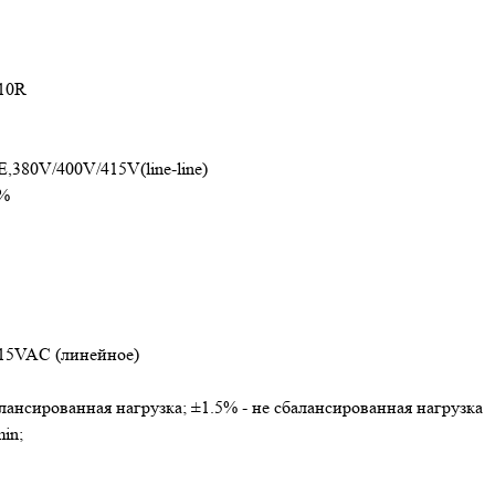
10R
,380V/400V/415V(line-line)
%
415VAC (линейное)
лансированная нагрузка; ±1.5% - не сбалансированная нагрузка
in;