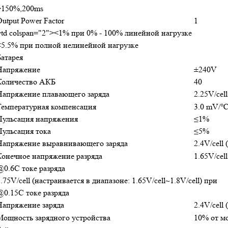
>150%,200ms
utput Power Factor
1
>td colspan="2"><1% при 0% - 100% линейной нагрузке
<5.5% при полной нелинейной нагрузке
Батарея
Напряжение
±240V
Количество АКБ
40
Напряжение плавающего заряда
2.25V/cel
Температурная компенсация
3.0 mV/℃ 
Пульсация напряжения
≤1%
Пульсация тока
≤5%
Напряжение выравнивающего заряда
2.4V/cell
Конечное напряжение разряда
1.65V/cel
@0.6C токе разряда
.75V/cell (настраивается в диапазоне: 1.65V/cell~1.8V/cell) при
@0.15C токе разряда
Напряжение заряда
2.4V/cell
Мощность зарядного устройства
10% от м