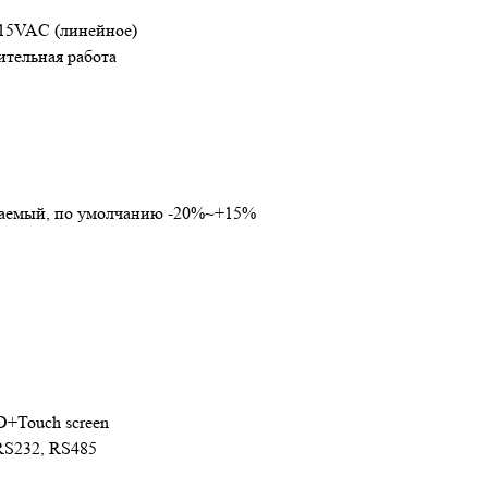
415VAC (линейное)
ительная работа
аемый, по умолчанию -20%~+15%
Touch screen
RS232, RS485