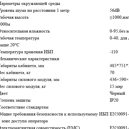
Параметры окружающей среды
Уровень шума на расстоянии 1 метр
56dB
Рабочая высота
≤1000,наг
2000м
Относительная влажность
0-95,без 
Рабочая температура
0-40, дл
выше 20°C
Температура хранения ИБП
-110
Механические характеристики
Габариты кабинета, мм
485*751*
Вес кабинета, кг
70
Габариты силового модуля, мм
436×590×
Вес силового модуля, кг
15.мар
Цвет
Черный
Степень защиты
IP20
Соответствие стандартам
Общие требования безопасности к используемому ИБП
EN50091-
в зоне доступа оператора
Электромагнитная совместимость (EMC)
EN50091-