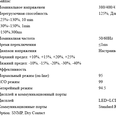
Байпас
Номинальное напряженеи
380/400/
Перегрузочная способность
125%, Дл
125%~130%, 10 min
130%~150%, 1min
>150%,300ms
Номиналная частота
50/60Hz
Время переключения
≤1ms
Диапаон напряжения
Настраив
Верхний предел: +10%, +15%, +20%, +25%
Нижний предел: -10%, -15%, -20%, -30%, -40%
Эффективность
Нормальный режим (on-line)
95
ECO режим
99
Батарейный режим
94.5
Дисплей и коммуникационный порты
Дисплей
LED+LCD+
Коммуникационные порты
Standard:
Option: SNMP, Dry Contact