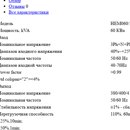
Обзор
Отзывы
0
Все характеристики
Модель
HEM060/
Мощность, kVA
60 КВа
Вход
Номинальное напряжение
3Ph+N+PE
Диапазон входного напряжения
40%~+25
Номинальная частота
50/60 Hz
Диапазон входной частоты
40-70Hz
ower factor
>0.99
>td colspan="2"><4%
Выход
Номинальное напряжение
380/400/
Номинальная частота
50/60 Hz
Стабильность напряжения
±1% - сба
Перегрузочная способность
110%, 60m
125%,10min;
150%,1min;