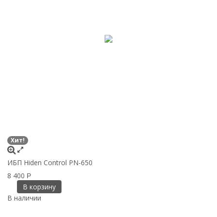
Хит!
ИБП Hiden Control PN-650
ИБ
8 400
1
Р
В корзину
В наличии
В