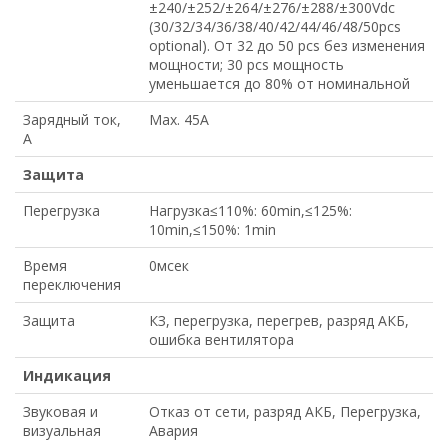
±240/±252/±264/±276/±288/±300Vdc
(30/32/34/36/38/40/42/44/46/48/50pcs
optional). От 32 до 50 pcs без изменения
мощности; 30 pcs мощность
уменьшается до 80% от номинальной
Зарядный ток,
Max. 45A
А
Защита
Перегрузка
Нагрузка≤110%: 60min,≤125%:
10min,≤150%: 1min
Время
0мсек
переключения
Защита
КЗ, перегрузка, перегрев, разряд АКБ,
ошибка вентилятора
Индикация
Звуковая и
Отказ от сети, разряд АКБ, Перегрузка,
визуальная
Авария