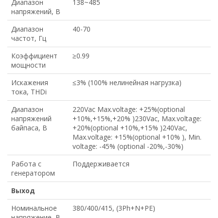
Диапазон
138~485
напряжений, В
Диапазон
40-70
частот, Гц
Коэффициент
≥0.99
мощности
Искажения
≤3% (100% нелинейная нагрузка)
тока, THDi
Диапазон
220Vac Max.voltage: +25%(optional
напряжений
+10%,+15%,+20% )230Vac, Max.voltage:
байпаса, В
+20%(optional +10%,+15% )240Vac,
Max.voltage: +15%(optional +10% ), Min.
voltage: -45% (optional -20%,-30%)
Работа с
Поддерживается
генератором
Выход
Номинальное
380/400/415, (3Ph+N+PE)
напряжение, В