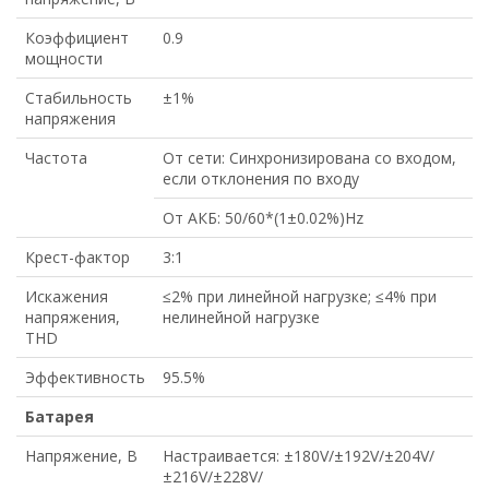
Коэффициент
0.9
мощности
Стабильность
±1%
напряжения
Частота
От сети: Синхронизирована со входом,
если отклонения по входу
От АКБ: 50/60*(1±0.02%)Hz
Крест-фактор
3:1
Искажения
≤2% при линейной нагрузке; ≤4% при
напряжения,
нелинейной нагрузке
THD
Эффективность
95.5%
Батарея
Напряжение, В
Настраивается: ±180V/±192V/±204V/
±216V/±228V/