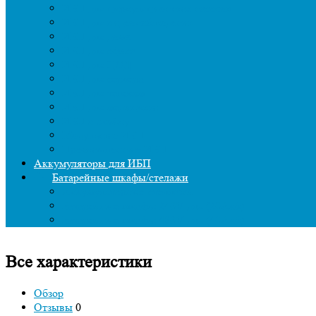
ИБП для циркуляционных насосов
ИБП для видеонаблюдения
ИБП для дома
ИБП для офиса
ИБП для ЦОД
ИБП для сервера
ИБП для телеком
ИБП для медицины
ИБП в стойку
Модульные ИБП
Промышленные ИБП
Аккумуляторы для ИБП
Батарейные шкафы/стелажи
Аккумуляторные стеллажи
Батарейные шкафы 240V для (20Акб)
Батарейные шкафы 480V для (40Акб)
Все характеристики
Обзор
Отзывы
0