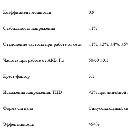
Коэффициент мощности
0.9
Стабильность напряжения
±1%
Отклонение частоты при работе от сети
±1%, ±2%, ±4%, ±5%
Частота при работе от АКБ, Гц
50/60 ±0.1
Крест-фактор
3:1
Искажения напряжения, THD
≤2% при линейной 
Форма сигнала
Синусоидальный с
Эффективность
≥94%