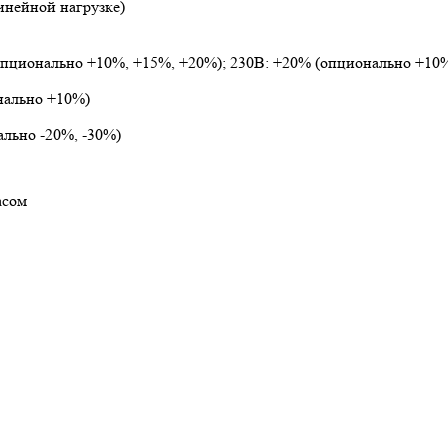
инейной нагрузке)
опционально +10%, +15%, +20%); 230В: +20% (опционально +10
нально +10%)
льно -20%, -30%)
асом