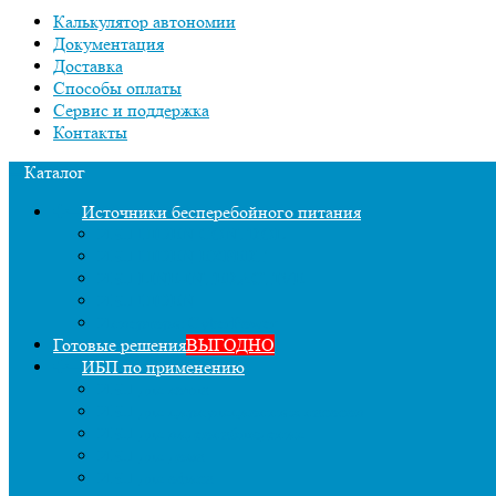
Калькулятор автономии
Документация
Доставка
Способы оплаты
Сервис и поддержка
Контакты
Каталог
Источники бесперебойного питания
ИБП HIDEN CONTROL
ИБП HIDEN EXPERT
ИБП LINE-INTERACTIVE
ИБП HIDEN
Инверторы CyberPower
Готовые решения
ВЫГОДНО
ИБП по применению
ИБП для котла
ИБП для циркуляционных насосов
ИБП для видеонаблюдения
ИБП для дома
ИБП для офиса