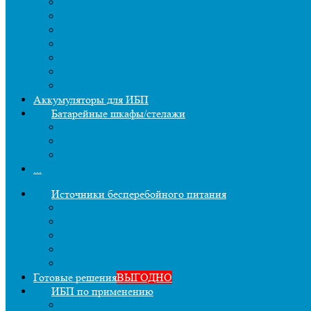
ИБП для ЦОД
ИБП для сервера
ИБП для телеком
ИБП для медицины
ИБП в стойку
Модульные ИБП
Промышленные ИБП
Аккумуляторы для ИБП
Батарейные шкафы/стелажи
Аккумуляторные стеллажи
Батарейные шкафы 240V для (20Акб)
Батарейные шкафы 480V для (40Акб)
...
Источники бесперебойного питания
ИБП HIDEN CONTROL
ИБП HIDEN EXPERT
ИБП LINE-INTERACTIVE
ИБП HIDEN
Инверторы CyberPower
Готовые решения
ВЫГОДНО
ИБП по применению
ИБП для котла