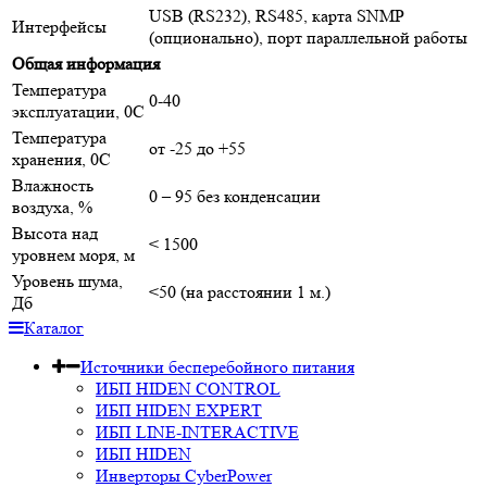
USB (RS232), RS485, карта SNMP
Интерфейсы
(опционально), порт параллельной работы
Общая информация
Температура
0-40
эксплуатации, 0С
Температура
от -25 до +55
хранения, 0С
Влажность
0 – 95 без конденсации
воздуха, %
Высота над
< 1500
уровнем моря, м
Уровень шума,
<50 (на расстоянии 1 м.)
Дб
Каталог
Источники бесперебойного питания
ИБП HIDEN CONTROL
ИБП HIDEN EXPERT
ИБП LINE-INTERACTIVE
ИБП HIDEN
Инверторы CyberPower