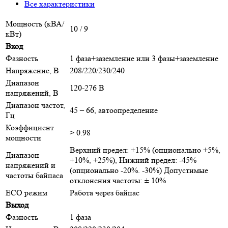
Все характеристики
Мощность (кВА/
10 / 9
кВт)
Вход
Фазность
1 фаза+заземление или 3 фазы+заземление
Напряжение, В
208/220/230/240
Диапазон
120-276 В
напряжений, В
Диапазон частот,
45 – 66, автоопределение
Гц
Коэффициент
> 0.98
мощности
Верхний предел: +15% (опционально +5%,
Диапазон
+10%, +25%), Нижний предел: -45%
напряжений и
(опционально -20%. -30%) Допустимые
частоты байпаса
отклонения частоты: ± 10%
ECO режим
Работа через байпас
Выход
Фазность
1 фаза