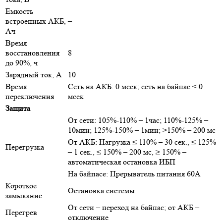
Емкость
встроенных АКБ,
–
Ач
Время
восстановления
8
до 90%, ч
Зарядный ток, А
10
Время
Сеть на АКБ: 0 мсек; сеть на байпас < 0
переключения
мсек
Защита
От сети: 105%-110% – 1час; 110%-125% –
10мин; 125%-150% – 1мин; >150% – 200 мс
От АКБ: Нагрузка ≤ 110% – 30 сек., ≤ 125%
Перегрузка
– 1 сек., ≤ 150% – 200 мс, ≥ 150% –
автоматическая остановка ИБП
На байпасе: Прерыватель питания 60А
Короткое
Остановка системы
замыкание
От сети – переход на байпас; от АКБ –
Перегрев
отключение