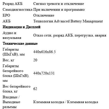
Разряд АКБ
Сигнал тревоги и отключение
Самодиагностика
При включении и программно
EPO
Отключение
АКБ
Технология Advanced Battery Management
Индикация и Дисплей
Аудио и
Отказ сети, разряд АКБ, перегрузка, авария
визуальная
Технические данные
Габариты
440х616х86.5
(ШхГхВ), мм
Вес, кг
20
Габариты
батарейного
440х720х131
блока (ШхГхВ),
мм
Вес батарейного
62
блока, кг
Входные /
Выходные
Клеммная колодка / Клеммная колодка
разъемы