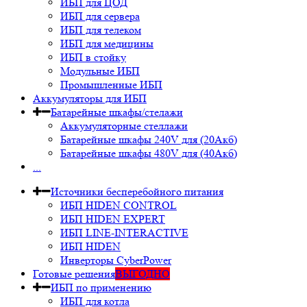
ИБП для ЦОД
ИБП для сервера
ИБП для телеком
ИБП для медицины
ИБП в стойку
Модульные ИБП
Промышленные ИБП
Аккумуляторы для ИБП
Батарейные шкафы/стелажи
Аккумуляторные стеллажи
Батарейные шкафы 240V для (20Акб)
Батарейные шкафы 480V для (40Акб)
...
Источники бесперебойного питания
ИБП HIDEN CONTROL
ИБП HIDEN EXPERT
ИБП LINE-INTERACTIVE
ИБП HIDEN
Инверторы CyberPower
Готовые решения
ВЫГОДНО
ИБП по применению
ИБП для котла