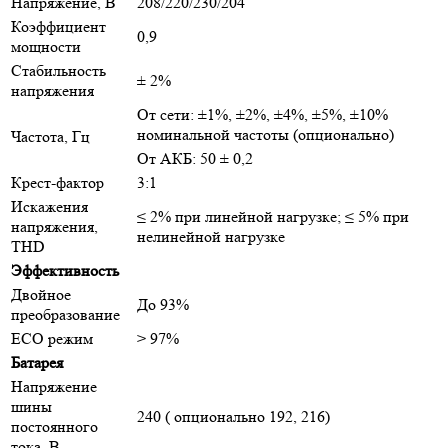
Напряжение, В
208/220/230/204
Коэффициент
0,9
мощности
Стабильность
± 2%
напряжения
От сети: ±1%, ±2%, ±4%, ±5%, ±10%
номинальной частоты (опционально)
Частота, Гц
От АКБ: 50 ± 0,2
Крест-фактор
3:1
Искажения
≤ 2% при линейной нагрузке; ≤ 5% при
напряжения,
нелинейной нагрузке
THD
Эффективность
Двойное
До 93%
преобразование
ECO режим
> 97%
Батарея
Напряжение
шины
240 ( опционально 192, 216)
постоянного
тока, В