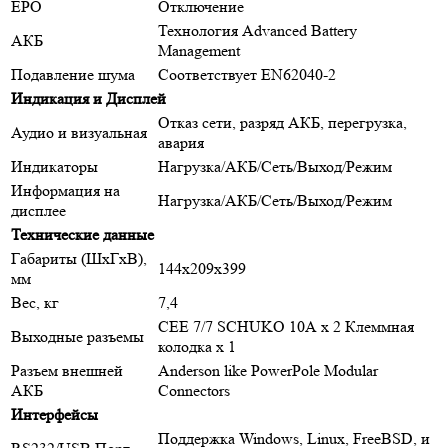
EPO
Отключение
Технология Advanced Battery
АКБ
Management
Подавление шума
Соответствует EN62040-2
Индикация и Дисплей
Отказ сети, разряд АКБ, перегрузка,
Аудио и визуальная
авария
Индикаторы
Нагрузка/АКБ/Сеть/Выход/Режим
Информация на
Нагрузка/АКБ/Сеть/Выход/Режим
дисплее
Технические данные
Габариты (ШхГхВ),
144х209х399
мм
Вес, кг
7,4
CEE 7/7 SCHUKO 10А х 2 Клеммная
Выходные разъемы
колодка х 1
Разъем внешней
Anderson like PowerPole Modular
АКБ
Connectors
Интерфейсы
Поддержка Windows, Linux, FreeBSD, и