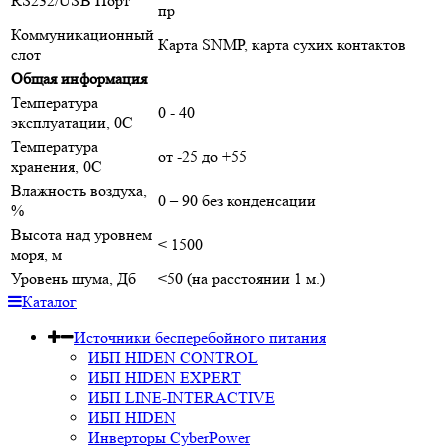
RS232/USB Порт
пр
Коммуникационный
Карта SNMP, карта сухих контактов
слот
Общая информация
Температура
0 - 40
эксплуатации, 0С
Температура
от -25 до +55
хранения, 0С
Влажность воздуха,
0 – 90 без конденсации
%
Высота над уровнем
< 1500
моря, м
Уровень шума, Дб
<50 (на расстоянии 1 м.)
Каталог
Источники бесперебойного питания
ИБП HIDEN CONTROL
ИБП HIDEN EXPERT
ИБП LINE-INTERACTIVE
ИБП HIDEN
Инверторы CyberPower