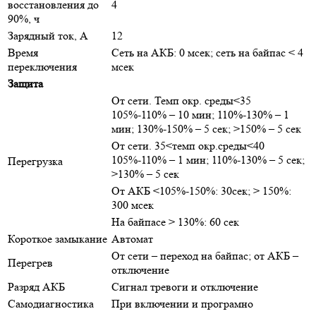
восстановления до
4
90%, ч
Зарядный ток, А
12
Время
Сеть на АКБ: 0 мсек; сеть на байпас < 4
переключения
мсек
Защита
От сети. Темп окр. среды<35
105%-110% – 10 мин; 110%-130% – 1
мин; 130%-150% – 5 сек; >150% – 5 сек
От сети. 35<темп окр.среды<40
105%-110% – 1 мин; 110%-130% – 5 сек;
Перегрузка
>130% – 5 сек
От АКБ <105%-150%: 30сек; > 150%:
300 мсек
На байпасе > 130%: 60 сек
Короткое замыкание
Автомат
От сети – переход на байпас; от АКБ –
Перегрев
отключение
Разряд АКБ
Сигнал тревоги и отключение
Самодиагностика
При включении и програмно