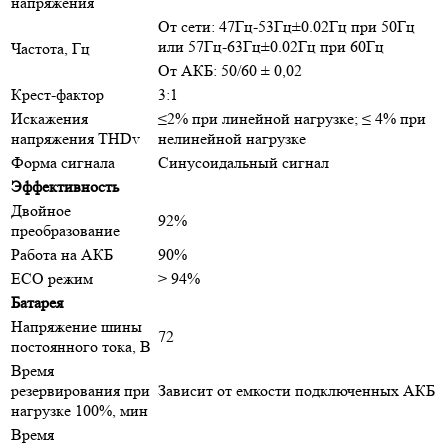
напряжения
От сети: 47Гц-53Гц±0.02Гц при 50Гц
или 57Гц-63Гц±0.02Гц при 60Гц
Частота, Гц
От АКБ: 50/60 ± 0,02
Крест-фактор
3:1
Искажения
≤2% при линейной нагрузке; ≤ 4% при
напряжения THDv
нелинейной нагрузке
Форма сигнала
Синусоидальный сигнал
Эффективность
Двойное
92%
преобразование
Работа на АКБ
90%
ECO режим
> 94%
Батарея
Напряжение шины
72
постоянного тока, В
Время
резервирования при
Зависит от емкости подключенных АКБ
нагрузке 100%, мин
Время