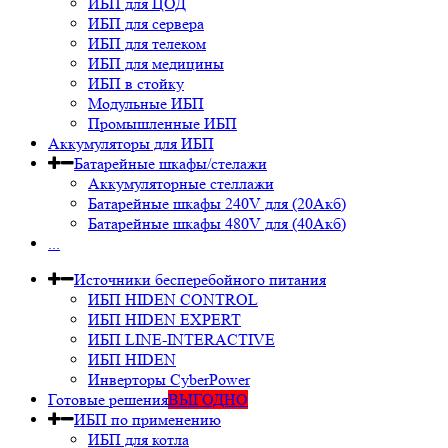
ИБП для ЦОД
ИБП для сервера
ИБП для телеком
ИБП для медицины
ИБП в стойку
Модульные ИБП
Промышленные ИБП
Аккумуляторы для ИБП
Батарейные шкафы/стелажи
Аккумуляторные стеллажи
Батарейные шкафы 240V для (20Акб)
Батарейные шкафы 480V для (40Акб)
...
Источники бесперебойного питания
ИБП HIDEN CONTROL
ИБП HIDEN EXPERT
ИБП LINE-INTERACTIVE
ИБП HIDEN
Инверторы CyberPower
Готовые решения
ВЫГОДНО
ИБП по применению
ИБП для котла