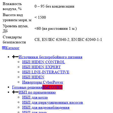
Влажность
0 – 95 без конденсации
воздуха, %
Высота над
< 1500
уровнем моря, м
Уровень шума,
<60 (на расстоянии 1 м.)
Дб
Стандарты
CE, EN/IEC 62040-2, EN/IEC 62040-1-1
безопасности
Каталог
Источники бесперебойного питания
ИБП HIDEN CONTROL
ИБП HIDEN EXPERT
ИБП LINE-INTERACTIVE
ИБП HIDEN
Инверторы CyberPower
Готовые решения
ВЫГОДНО
ИБП по применению
ИБП для котла
ИБП для циркуляционных насосов
ИБП для видеонаблюдения
ИБП для дома