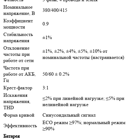
Номинальное
380/400/415
напряжение, В
Коэффициент
0.9
мощности
Стабильность
±1%
напряжения
Отклонение
±1%, ±2%, ±4%, ±5%, ±10% от
частоты при
номинальной частоты (настраивается)
работе от сети
Частота при
работе от АКБ,
50/60 ± 0.2%
Гц
Крест-фактор
3:1
Искажения
≤2% при линейной нагрузке; ≤5% при
напряжения,
нелинейной нагрузке
THD
Форма кривой
Синусоидальный сигнал
ECO режим ≥97%; нормальный режим
Эффективность
≥90%
Батарея