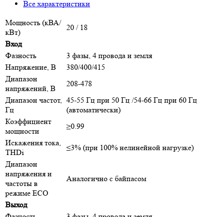
Все характеристики
Мощность (кВА/
20 / 18
кВт)
Вход
Фазность
3 фазы, 4 провода и земля
Напряжение, В
380/400/415
Диапазон
208-478
напряжений, В
Диапазон частот,
45-55 Гц при 50 Гц /54-66 Гц при 60 Гц
Гц
(автоматически)
Коэффициент
≥0.99
мощности
Искажения тока,
≤3% (при 100% нелинейной нагрузке)
THDi
Диапазон
напряжения и
Аналогично с байпасом
частоты в
режиме ECO
Выход
Фазность
3 фазы, 4 провода и земля