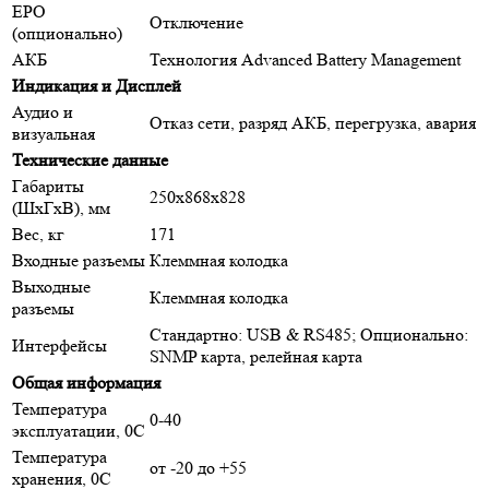
EPO
Отключение
(опционально)
АКБ
Технология Advanced Battery Management
Индикация и Дисплей
Аудио и
Отказ сети, разряд АКБ, перегрузка, авария
визуальная
Технические данные
Габариты
250x868х828
(ШхГхВ), мм
Вес, кг
171
Входные разъемы
Клеммная колодка
Выходные
Клеммная колодка
разъемы
Стандартно: USB & RS485; Опционально:
Интерфейсы
SNMP карта, релейная карта
Общая информация
Температура
0-40
эксплуатации, 0С
Температура
от -20 до +55
хранения, 0С