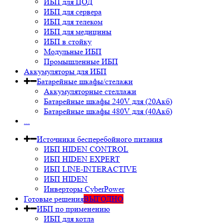
ИБП для ЦОД
ИБП для сервера
ИБП для телеком
ИБП для медицины
ИБП в стойку
Модульные ИБП
Промышленные ИБП
Аккумуляторы для ИБП
Батарейные шкафы/стелажи
Аккумуляторные стеллажи
Батарейные шкафы 240V для (20Акб)
Батарейные шкафы 480V для (40Акб)
...
Источники бесперебойного питания
ИБП HIDEN CONTROL
ИБП HIDEN EXPERT
ИБП LINE-INTERACTIVE
ИБП HIDEN
Инверторы CyberPower
Готовые решения
ВЫГОДНО
ИБП по применению
ИБП для котла