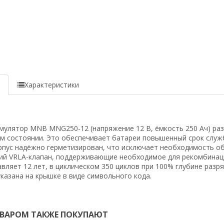
е
Характеристики
мулятор MNB MNG250-12 (напряжение 12 В, ёмкость 250 Ач) раз
 состоянии. Это обеспечивает батареи повышенный срок служб
рпус надёжно герметизирован, что исключает необходимость 
й VRLA-клапан, поддерживающие необходимое для рекомбинаци
вляет 12 лет, в циклическом 350 циклов при 100% глубине разр
казана на крышке в виде символьного кода.
ОВАРОМ ТАКЖЕ ПОКУПАЮТ