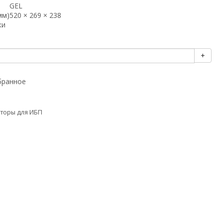
GEL
мм)
520 × 269 × 238
ки
+
бранное
яторы для ИБП