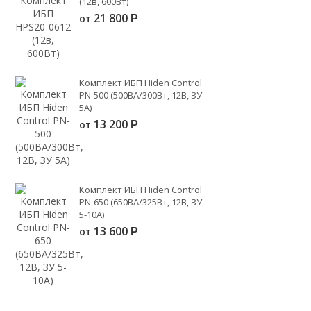
(12в, 600Вт)
21 800
от
Р
Комплект ИБП Hiden Control
PN-500 (500ВА/300Вт, 12В, ЗУ
5А)
13 200
от
Р
Комплект ИБП Hiden Control
PN-650 (650ВА/325Вт, 12В, ЗУ
5-10А)
13 600
от
Р