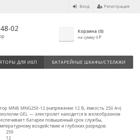
Вход
Регистрация
-48-02
Корзина (
0
)
op
на сумму
0
Р
ЯТОРЫ ДЛЯ ИБП
БАТАРЕЙНЫЕ ШКАФЫ/СТЕЛАЖИ
тор MNB MNG250-12 (напряжение 12 В, ёмкость 250 Ач)
хнологии GEL — электролит находится в желеобразном
беспечивает батареи повышенный срок службы,
емпературному воздействию и глубоких разрядов.
250
12