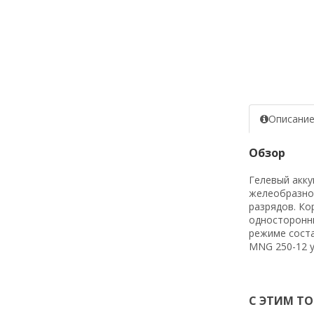
Описани
Обзор
Гелевый акку
желеобразном
разрядов. Ко
односторонни
режиме соста
MNG 250-12 у
С ЭТИМ Т