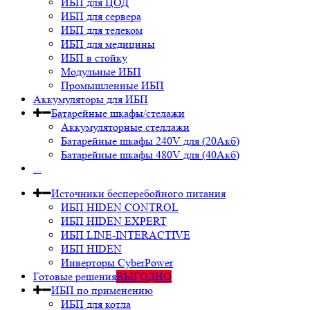
ИБП для ЦОД
ИБП для сервера
ИБП для телеком
ИБП для медицины
ИБП в стойку
Модульные ИБП
Промышленные ИБП
Аккумуляторы для ИБП
Батарейные шкафы/стелажи
Аккумуляторные стеллажи
Батарейные шкафы 240V для (20Акб)
Батарейные шкафы 480V для (40Акб)
...
Источники бесперебойного питания
ИБП HIDEN CONTROL
ИБП HIDEN EXPERT
ИБП LINE-INTERACTIVE
ИБП HIDEN
Инверторы CyberPower
Готовые решения
ВЫГОДНО
ИБП по применению
ИБП для котла