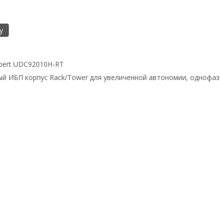
у
pert UDC92010H-RT
й ИБП корпус Rack/Tower для увеличенной автономии, однофазн