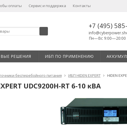
собы оплаты
Сервис и поддержка
Контакты
+7 (495) 585
info@cyberpower.sh
Пн—Вс 9:00—20:00
ОВЫЕ РЕШЕНИЯ
ИБП ПО ПРИМЕНЕНИЮ
АККУМУЛ
точники бесперебойного питания
ИБП HIDEN EXPERT
HIDEN EXPE
EXPERT UDC9200H-RT 6-10 кВА