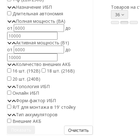
Назначение ИБП
Товаров на с
Длительная автономия
36
Полная мощность (ВА)
от
до
Активная мощность (Вт)
от
до
Количество внешних АКБ
16 шт. (192В)
18 шт. (216В)
20 шт. (240В)
Топология ИБП
Онлайн ИБП
Форм-фактор ИБП
R/T для монтажа в 19' стойку
Тип аккумуляторов
Внешние АКБ
Очистить