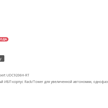
ГОДА
у
pert UDC9206H-RT
й ИБП корпус Rack/Tower для увеличенной автономии, однофазн