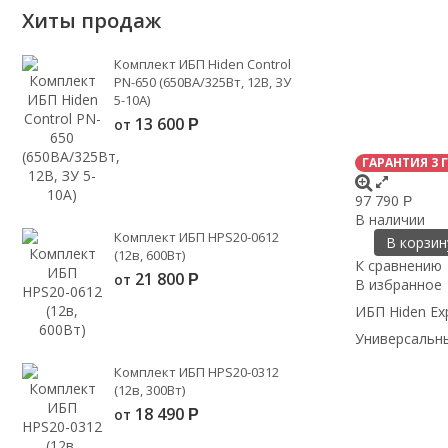
Хиты продаж
Комплект ИБП Hiden Control
PN-650 (650ВА/325Вт, 12В, ЗУ
5-10А)
13 600
от
Р
ГАРАНТИЯ 3 
97 790
Р
В наличии
Комплект ИБП HPS20-0612
В корзин
(12в, 600Вт)
К сравнению
21 800
от
Р
В избранное
ИБП Hiden Ex
Универсальны
Комплект ИБП HPS20-0312
(12в, 300Вт)
18 490
от
Р