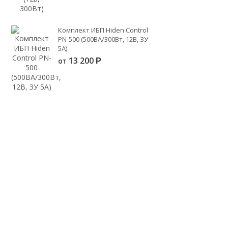
Комплект ИБП Hiden Control
PN-500 (500ВА/300Вт, 12В, ЗУ
5А)
13 200
от
Р